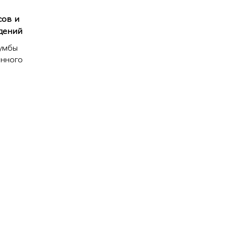
сов и
дений
тумбы
анного