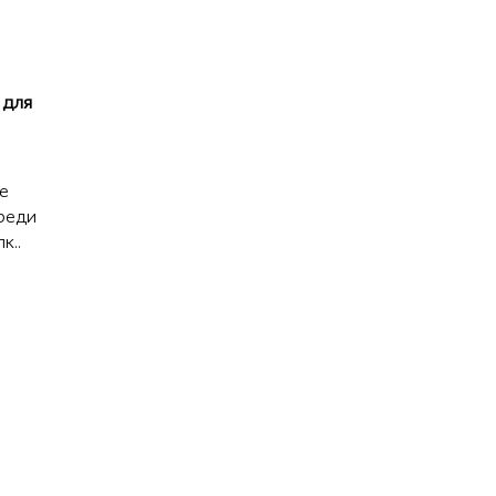
 для
е
реди
к..