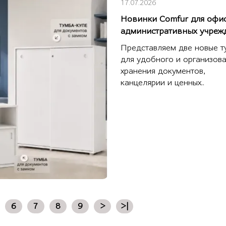
17.07.2026
Новинки Comfur для офи
административных учреж
Представляем две новые 
для удобного и организов
хранения документов,
канцелярии и ценных..
6
7
8
9
>
>|