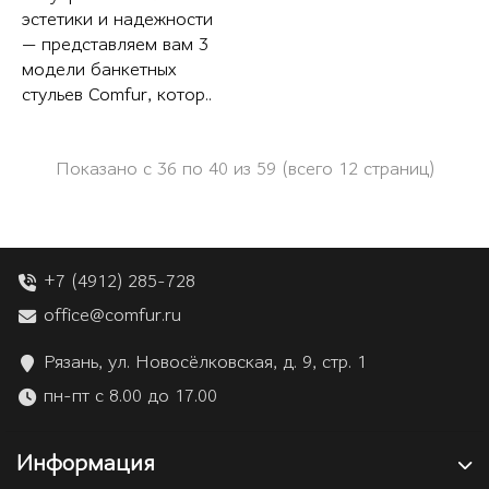
эстетики и надежности
— представляем вам 3
модели банкетных
стульев Comfur, котор..
Показано с 36 по 40 из 59 (всего 12 страниц)
+7 (4912) 285-728
office@comfur.ru
Рязань, ул. Новосёлковская, д. 9, стр. 1
пн-пт с 8.00 до 17.00
Информация