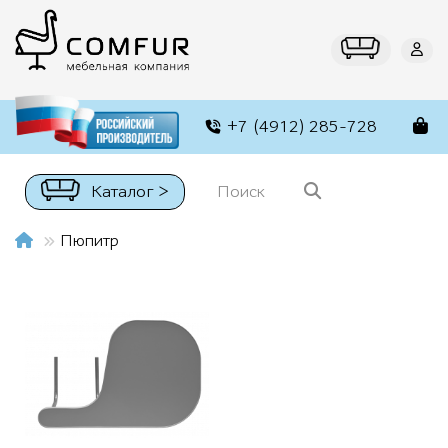
+7 (4912) 285-728
Каталог >
Пюпитр