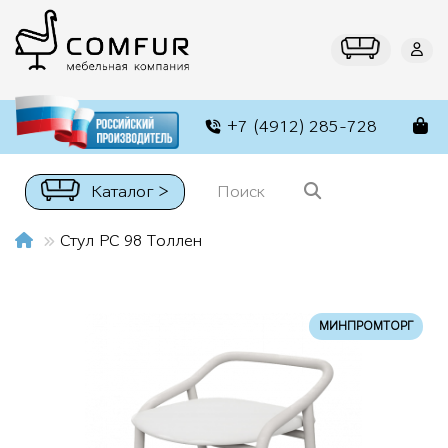
+7 (4912) 285-728
Каталог >
Стул РС 98 Толлен
МИНПРОМТОРГ