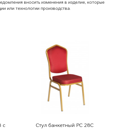
ведомления вносить изменения в изделие, которые
ции или технологии производства.
 с
Стул банкетный РС 28С
Стул
п