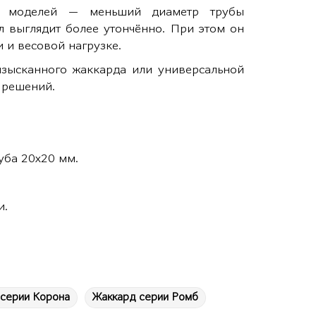
их моделей — меньший диаметр трубы
ул выглядит более утончённо. При этом он
и и весовой нагрузке.
зысканного жаккарда или универсальной
 решений.
руба 20х20 мм.
и.
 серии Корона
Жаккард серии Ромб