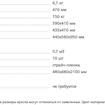
6,7 кг
470 мм
150 кг
390х410 мм
435х470 мм
440х580х950 мм
0,7 м3
10 шт
стрейч-пленка
480х680х2100 мм
не требуется
е размеры кресла могут отличаться от заявленных. Цвет материа