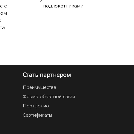
е с
подлокотниками
ном
х
та
Стать партнером
Преимущества
Форма обратной связи
Портфолио
Сертификаты