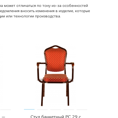
ла может отличаться по тону из-за особенностей
ведомления вносить изменения в изделие, которые
ции или технологии производства.
3 —
Стул банкетный РС 29 с
Стул