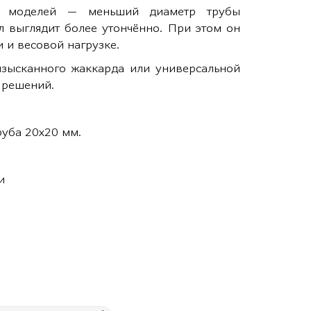
их моделей — меньший диаметр трубы
ул выглядит более утончённо. При этом он
и и весовой нагрузке.
зысканного жаккарда или универсальной
 решений.
руба 20х20 мм.
и