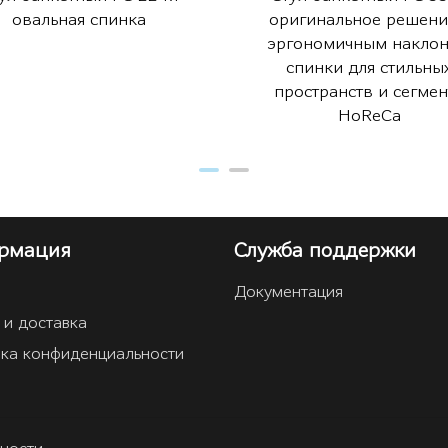
овальная спинка
оригинальное решени
эргономичным накло
спинки для стильны
пространств и сегмен
HoReCa
рмация
Служба поддержки
Документация
 и доставка
ка конфиденциальности