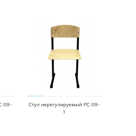
С 09-
Стул нерегулируемый РС 09-
Стул не
1