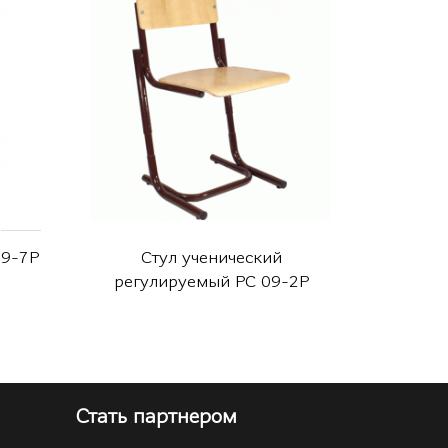
09-7Р
Стул ученический
Стул р
регулируемый РС 09-2Р
Стать партнером