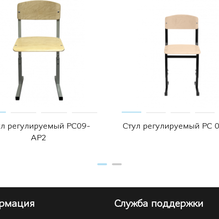
ул регулируемый РС09-
Стул регулируемый РС 
АР2
рмация
Служба поддержки