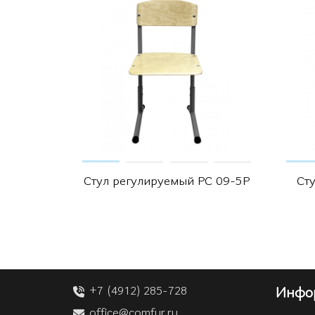
Стул регулируемый РС 09-5Р
Ст
+7 (4912) 285-728
Инфо
office@comfur.ru