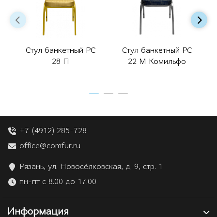
Стул банкетный РС
Стул банкетный РС
28 П
22 М Комильфо
+7 (4912) 285-728
office@comfur.ru
Рязань, ул. Новосёлковская, д. 9, стр. 1
пн-пт с 8.00 до 17.00
Информация