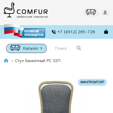
+7 (4912) 285-728
Каталог >
Стул банкетный РС 32П
МИНПРОМТОРГ