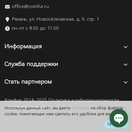
office@comfur.ru
Рязань, ул. Новосёлковская, д. 9, стр. 1
пн-пт с 8.00 до 17.00
Информация
Служба поддержки
Стать партнером
Комфур 2014-2025 Политика конфиденциальности
Все права защищены
Используя данный сайт, вы даете
согласие
на сбор файлов
cookie, помогающих нам сделать его удобнее для вас.
ПРИНЯТЬ