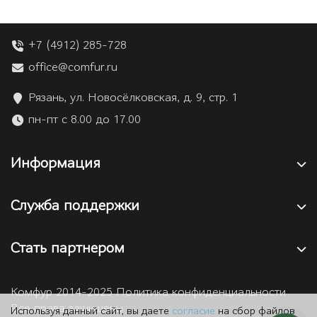
+7 (4912) 285-728
office@comfur.ru
Рязань, ул. Новосёлковская, д. 9, стр. 1
пн-пт с 8.00 до 17.00
Информация
Служба поддержки
Стать партнером
Комфур 2014-2025 Политика конфиденциальности
Все права защищены
Используя данный сайт, вы даете
согласие
на сбор файлов