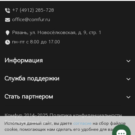
+7 (4912) 285-728
office@comfur.ru
Рязань, ул. Новосёлковская, д. 9, стр. 1
пн-пт с 8.00 до 17.00
Информация
Служба поддержки
Стать партнером
Комфур 2014-2025 Политика конфиденциальности
Все права защищены
Используя данный сайт, вы даете
согласие
на сбор файлов
cookie, помогающих нам сделать его удобнее для вас.