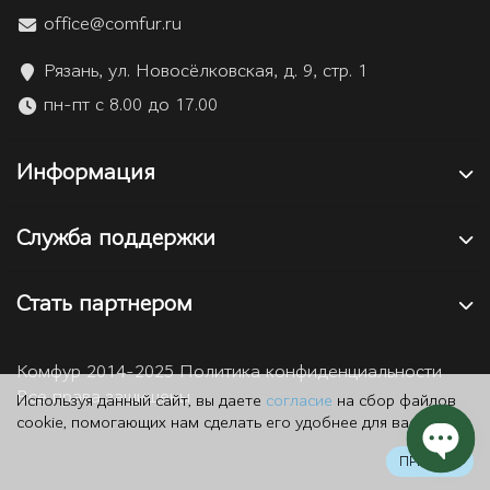
office@comfur.ru
Рязань, ул. Новосёлковская, д. 9, стр. 1
пн-пт с 8.00 до 17.00
Информация
Служба поддержки
Стать партнером
Комфур 2014-2025 Политика конфиденциальности
Все права защищены
Используя данный сайт, вы даете
согласие
на сбор файлов
cookie, помогающих нам сделать его удобнее для вас.
ПРИНЯТЬ