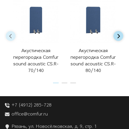
Акустическая
Акустическая
перегородка Comfur
перегородка Comfur
sound acoustic CS.R-
sound acoustic CS.R-
70/140
80/140
+7 (4912) 285-728
office@comfur.ru
Рязань, ул. Новосёлковская, д. 9, стр. 1