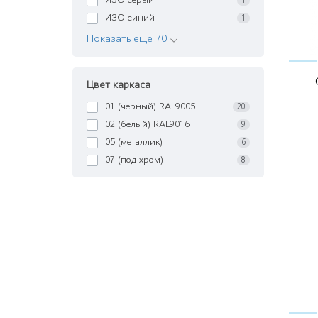
ИЗО серый
1
ИЗО синий
1
Показать еще 70
Цвет каркаса
01 (черный) RAL9005
20
02 (белый) RAL9016
9
05 (металлик)
6
07 (под хром)
8