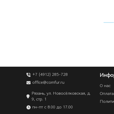
+7 (4912) 285-728
Инфо
office@comfur.ru
О нас
Рязань, ул. Новосёлковская, д.
Оплата
9, стр. 1
Полити
пн-пт с 8.00 до 17.00