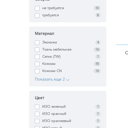
не требуется
10
требуется
8
Материал
Экокожа
4
Ткань мебельная
16
О
Сетка (TW)
1
Кожзам
18
Кожзам CN
16
Показать еще 2
Цвет
ИЗО зеленый
1
ИЗО красный
1
ИЗО оранжевый
1