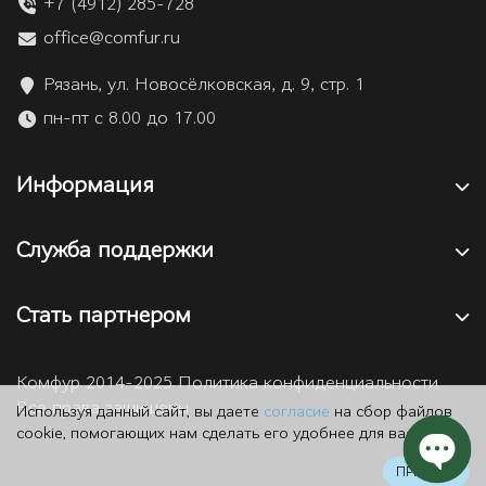
+7 (4912) 285-728
office@comfur.ru
Рязань, ул. Новосёлковская, д. 9, стр. 1
пн-пт с 8.00 до 17.00
Информация
Служба поддержки
Стать партнером
Комфур 2014-2025 Политика конфиденциальности
Все права защищены
Используя данный сайт, вы даете
согласие
на сбор файлов
cookie, помогающих нам сделать его удобнее для вас.
ПРИНЯТЬ