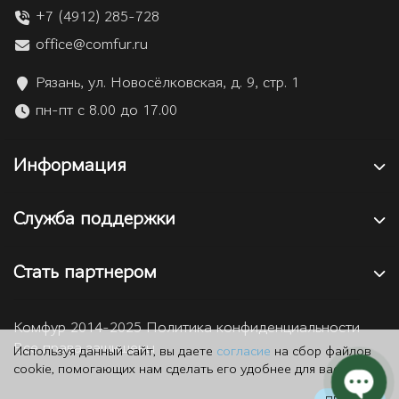
+7 (4912) 285-728
office@comfur.ru
Рязань, ул. Новосёлковская, д. 9, стр. 1
пн-пт с 8.00 до 17.00
Информация
Служба поддержки
Стать партнером
Комфур 2014-2025 Политика конфиденциальности
Все права защищены
Используя данный сайт, вы даете
согласие
на сбор файлов
cookie, помогающих нам сделать его удобнее для вас.