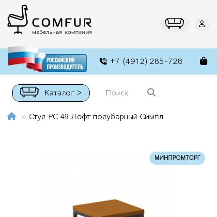
+7 (4912) 285-728
Каталог >
Стул РС 49 Лофт полубарный Симпл
МИНПРОМТОРГ