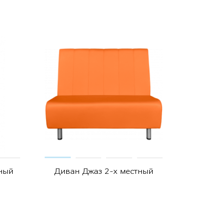
ный
Диван Джаз 2-х местный
Див