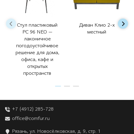
Стул пластиковый
Диван Клио 2-х
РС 96 NEO —
местный
лаконичное
погодоустойчивое
решение для дома,
офиса, кафе и
открытых
пространств
+7 (4912) 285-728
office@comfur.ru
Рязань, ул. Новосёлковская, д. 9, стр. 1