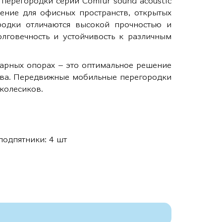
перегородки серии Comfur sound acoustic
ение для офисных пространств, открытых
родки отличаются высокой прочностью и
олговечность и устойчивость к различным
арных опорах – это оптимальное решение
тва. Передвижные мобильные перегородки
 колесиков.
подпятники: 4 шт