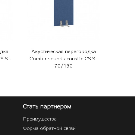
одка
Акустическая перегородка
Акусти
CS.S-
Comfur sound acoustic CS.S-
Comfur 
70/150
Стать партнером
Преимущества
Форма обратной связи