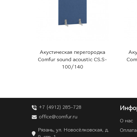
Акустическая перегородка
Аку
Comfur sound acoustic CS.S-
Comf
100/140
+7 (4912) 285-728
Инфо
office@comfur.ru
О нас
Рязань, ул. Новосёлковская, д.
Оплата