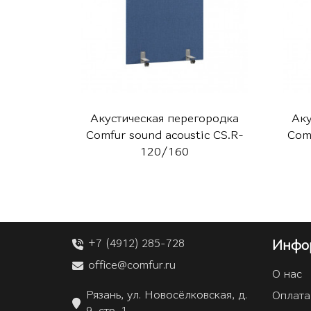
Акустическая перегородка
Аку
Comfur sound acoustic CS.R-
Comf
120/160
+7 (4912) 285-728
Инфо
office@comfur.ru
О нас
Рязань, ул. Новосёлковская, д.
Оплата