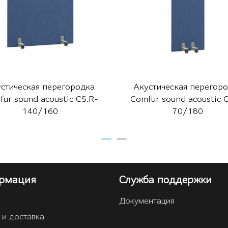
стическая перегородка
Акустическая перегор
ur sound acoustic CS.R-
Comfur sound acoustic 
140/160
70/180
рмация
Служба поддержки
Документация
 и доставка