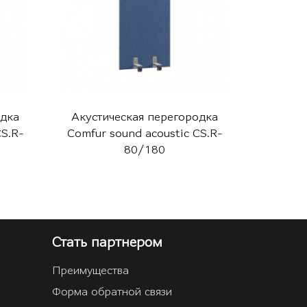
одка
Акустическая перегородка
Акусти
CS.R-
Comfur sound acoustic CS.R-
Comfur 
80/180
Стать партнером
Преимущества
Форма обратной связи