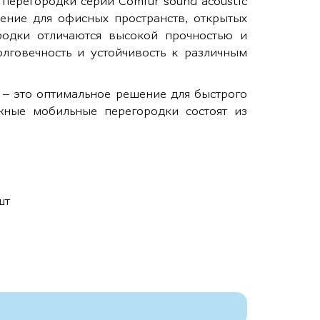
перегородки серии Comfur sound acoustic
ение для офисных пространств, открытых
родки отличаются высокой прочностью и
олговечность и устойчивость к различным
– это оптимальное решение для быстрого
жные мобильные перегородки состоят из
.
шт